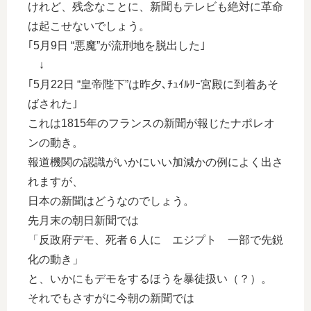
けれど、残念なことに、新聞もテレビも絶対に革命
は起こせないでしょう。
｢5月9日 “悪魔”が流刑地を脱出した｣
↓
｢5月22日 “皇帝陛下”は昨夕､ﾁｭｲﾙﾘｰ宮殿に到着あそ
ばされた｣
これは1815年のフランスの新聞が報じたナポレオ
ンの動き。
報道機関の認識がいかにいい加減かの例によく出さ
れますが、
日本の新聞はどうなのでしょう。
先月末の朝日新聞では
「反政府デモ、死者６人に エジプト 一部で先鋭
化の動き」
と、いかにもデモをするほうを暴徒扱い（？）。
それでもさすがに今朝の新聞では