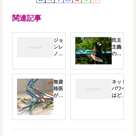
関連記事
ジョ
民主
ンレ
主義
ノン
の反
の命
対語
日が
はな
すぎ
んで
て…
す
無資
ネット
か？
格医
パワー
が国
はどこ
民を
まで届
スト
く？日
レッ
本のジ
チャ
ャスミ
ーの
ン革命
上に
は…？