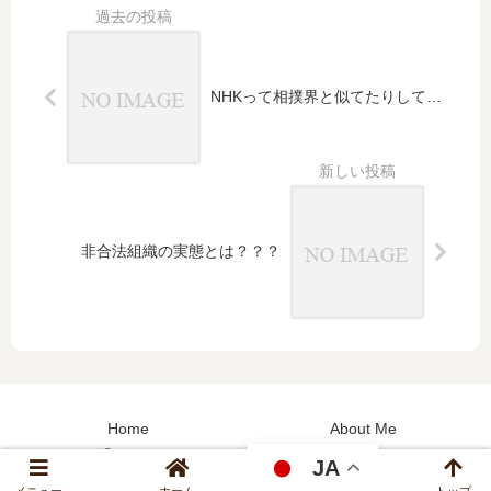
乗せ
てメ
スを
ふる
NHKって相撲界と似てたりして…
って
い
る？
非合法組織の実態とは？？？
Home
About Me
Contact
JA
メニュー
ホーム
検索
トップ