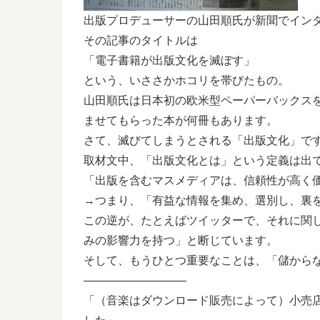
出版プロデューサーの山田順氏が新聞でイン
その記事のタイトルは
「電子書籍が出版文化を滅ぼす」
という、いささかホコリを帯びたもの。
山田順氏は日本初の欧米型ペーパーバックス
ませてもらった本が何冊もあります。
さて、滅びてしまうとされる「出版文化」で
取材文中、「出版文化とは」という定義は出
「出版を含むマスメディアは、信頼性が高く
→つまり、「有益な情報を集め、選別し、裏
この逆が、たとえばツイッターで、それに関
みの影響力を持つ」と断じています。
そして、もうひとつ重要なことは、「儲から
—————————
「（音楽はダウンロード販売によって）小売