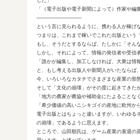
した」
「（電子出版や電子新聞によって）作家や編
—————————
という言に見られるように、携わる人が稼げ
つまりは、これまで稼いでこれた出版という
もし、そうだとするならば、たしかに「そん
しかし、それによって、情報の発信者や受信
「誰かが編集し、加工しなければ、大衆は情
と、もし考える出版人や新聞人がいたならば
今、いろいろなカタチでさまざまな産業の形
そして「文化の崩壊」がその度に起きてきた
「地方の農家が農協や補助金にたよることな
「希少価値の高いニシキゴイの産地に欧州か
電子出版とはちょっと違いますが、いわゆる
の崩壊」であるように思えます。
ところで、山田順氏は、ゲーム産業の衰退の